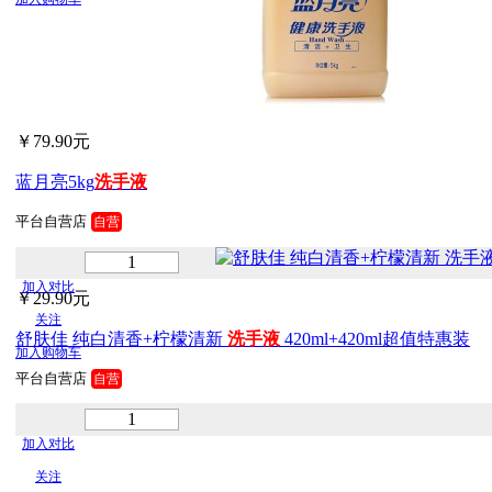
￥79.90元
蓝月亮5kg
洗手
液
平台自营店
自营
加入对比
￥29.90元
关注
舒肤佳 纯白清香+柠檬清新
洗手
液
420ml+420ml超值特惠装
加入购物车
平台自营店
自营
加入对比
关注