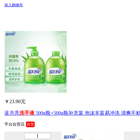
加入购物车
￥23.90元
蓝月亮
洗手
液
500g瓶+500g瓶补充装 泡沫丰富易冲洗 清爽不粘
平台自营店
自营