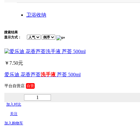
卫浴收纳
搜索结果
显示方式：
￥7.50元
爱乐迪 花香芦荟
洗手
液
芦荟 500ml
平台自营店
自营
加入对比
关注
加入购物车