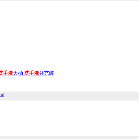
洗手
液
大桶
洗手
液
补充装