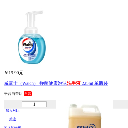
￥19.90元
威露士（Walch） 抑菌健康泡沫
洗手
液
225ml 单瓶装
平台自营店
自营
加入对比
关注
加入购物车