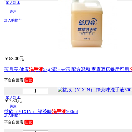
加入对比
关注
加入购物车
￥68.00元
蓝月亮 健康
洗手
液
5kg 清洁去污 配方温和 家庭酒店餐厅可用
平台自营店
自营
加入对比
￥7.80元
关注
益欣（YIXIN） 绿茶味
洗手
液
500ml
加入购物车
平台自营店
自营