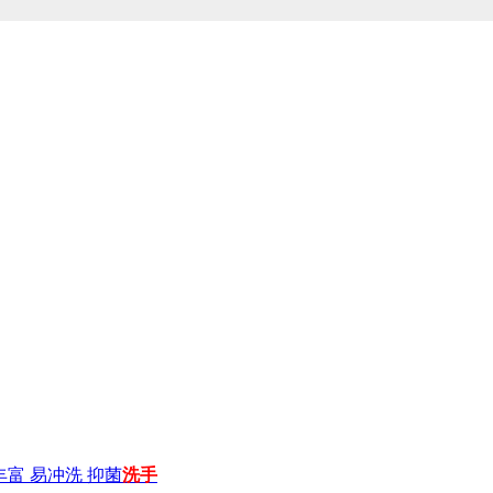
沫丰富 易冲洗 抑菌
洗手