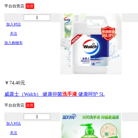
平台自营店
自营
加入对比
关注
加入购物车
￥74.40元
威露士（Walch） 健康抑菌
洗手
液
健康呵护 5L
平台自营店
自营
加入对比
关注