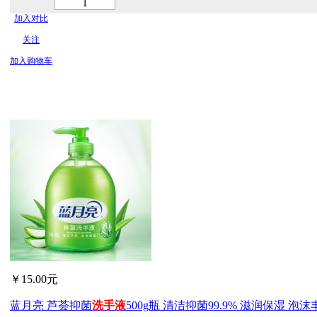
加入对比
关注
加入购物车
￥15.00元
蓝月亮 芦荟抑菌
洗手
液
500g瓶 清洁抑菌99.9% 滋润保湿 泡