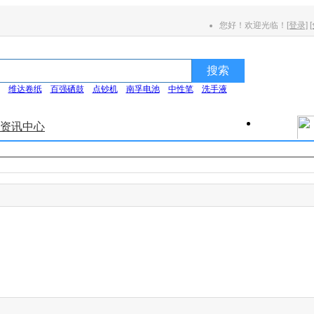
您好！欢迎光临！
[登录]
搜索
维达卷纸
百强硒鼓
点钞机
南孚电池
中性笔
洗手液
资讯中心